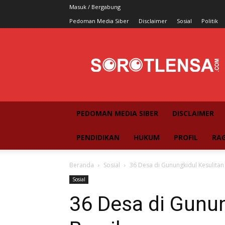
Masuk / Bergabung
Pedoman Media Siber
Disclaimer
Sosial
Politik
SorotLensa
PEDOMAN MEDIA SIBER
DISCLAIMER
PENDIDIKAN
HUKUM
PROFIL
RA
Beranda
Sosial
36 Desa di Gunungkidul Kesulitan 
Sosial
36 Desa di Gunun