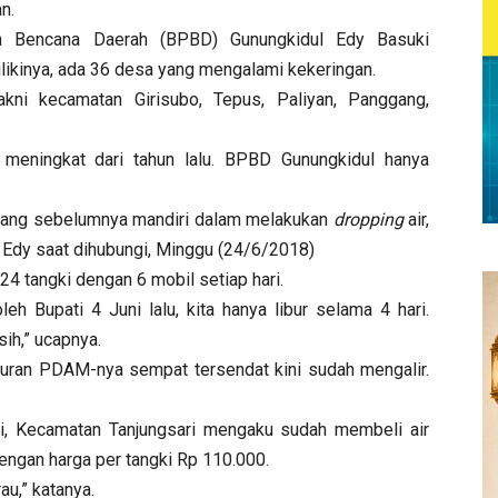
n.
n Bencana Daerah (BPBD) Gunungkidul Edy Basuki
ikinya, ada 36 desa yang mengalami kekeringan.
kni kecamatan Girisubo, Tepus, Paliyan, Panggang,
meningkat dari tahun lalu. BPBD Gunungkidul hanya
 yang sebelumnya mandiri dalam melakukan
dropping
air,
ta Edy saat dihubungi, Minggu (24/6/2018)
24 tangki dengan 6 mobil setiap hari.
eh Bupati 4 Juni lalu, kita hanya libur selama 4 hari.
sih,” ucapnya.
luran PDAM-nya sempat tersendat kini sudah mengalir.
i, Kecamatan Tanjungsari mengaku sudah membeli air
dengan harga per tangki Rp 110.000.
u,” katanya.