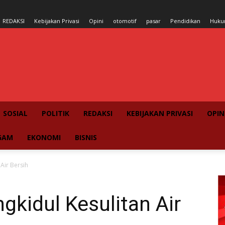
REDAKSI
Kebijakan Privasi
Opini
otomotif
pasar
Pendidikan
Huk
SOSIAL
POLITIK
REDAKSI
KEBIJAKAN PRIVASI
OPIN
GAM
EKONOMI
BISNIS
Air Bersih
gkidul Kesulitan Air