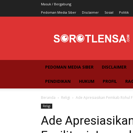
Masuk / Bergabung
Pedoman Media Siber
Disclaimer
Sosial
Politik
SorotLensa
PEDOMAN MEDIA SIBER
DISCLAIMER
PENDIDIKAN
HUKUM
PROFIL
RA
Beranda
Religi
Ade Apresiasikan Pemkab Rohul Fas
Religi
Ade Apresiasika