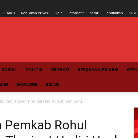
REDAKSI
Kebijakan Privasi
Opini
otomotif
pasar
Pendidikan
Huk
SOSIAL
POLITIK
REDAKSI
KEBIJAKAN PRIVASI
OPIN
GAM
EKONOMI
BISNIS
ilitasi Jemaah Thariqat Hadiri Haul Tuan Guru...
n Pemkab Rohul