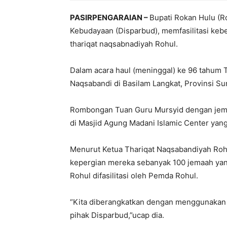
PASIRPENGARAIAN –
Bupati Rokan Hulu (R
Kebudayaan (Disparbud), memfasilitasi ke
thariqat naqsabnadiyah Rohul.
Dalam acara haul (meninggal) ke 96 tahum 
Naqsabandi di Basilam Langkat, Provinsi Su
Rombongan Tuan Guru Mursyid dengan jemaah
di Masjid Agung Madani Islamic Center yan
Menurut Ketua Thariqat Naqsabandiyah Roh
kepergian mereka sebanyak 100 jemaah yang
Rohul difasilitasi oleh Pemda Rohul.
“Kita diberangkatkan dengan menggunakan d
pihak Disparbud,”ucap dia.