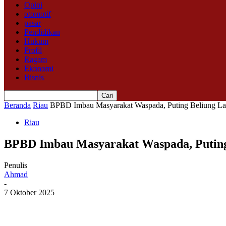
Opini
otomotif
pasar
Pendidikan
Hukum
Profil
Ragam
Ekonomi
Bisnis
Beranda
Riau
BPBD Imbau Masyarakat Waspada, Puting Beliung La
Riau
BPBD Imbau Masyarakat Waspada, Puting
Penulis
Ahmad
-
7 Oktober 2025