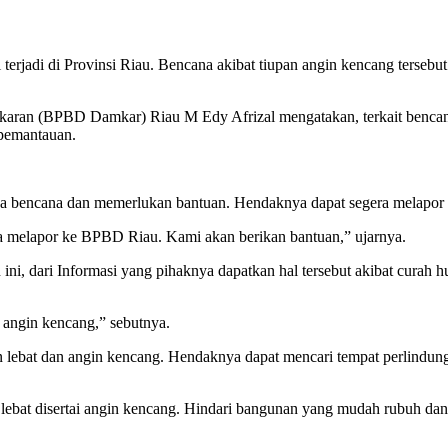
rjadi di Provinsi Riau. Bencana akibat tiupan angin kencang terseb
n (BPBD Damkar) Riau M Edy Afrizal mengatakan, terkait bencana a
 pemantauan.
da bencana dan memerlukan bantuan. Hendaknya dapat segera melapor
a melapor ke BPBD Riau. Kami akan berikan bantuan,” ujarnya.
ini, dari Informasi yang pihaknya dapatkan hal tersebut akibat curah h
 angin kencang,” sebutnya.
n lebat dan angin kencang. Hendaknya dapat mencari tempat perlindun
an lebat disertai angin kencang. Hindari bangunan yang mudah rubuh d