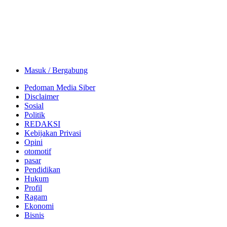
Masuk / Bergabung
Pedoman Media Siber
Disclaimer
Sosial
Politik
REDAKSI
Kebijakan Privasi
Opini
otomotif
pasar
Pendidikan
Hukum
Profil
Ragam
Ekonomi
Bisnis