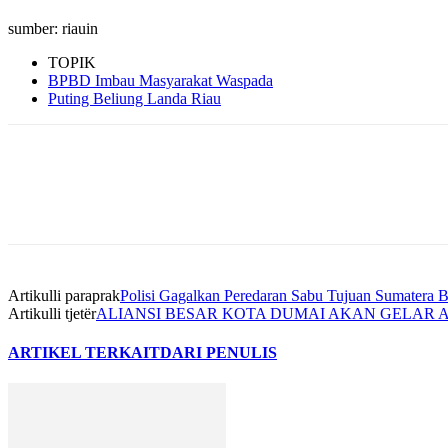
sumber: riauin
TOPIK
BPBD Imbau Masyarakat Waspada
Puting Beliung Landa Riau
Artikulli paraprak
Polisi Gagalkan Peredaran Sabu Tujuan Sumatera 
Artikulli tjetër
ALIANSI BESAR KOTA DUMAI AKAN GELAR AK
ARTIKEL TERKAIT
DARI PENULIS