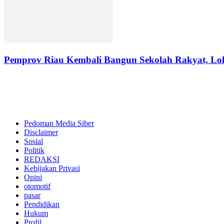
Pemprov Riau Kembali Bangun Sekolah Rakyat, Lok
Pedoman Media Siber
Disclaimer
Sosial
Politik
REDAKSI
Kebijakan Privasi
Opini
otomotif
pasar
Pendidikan
Hukum
Profil