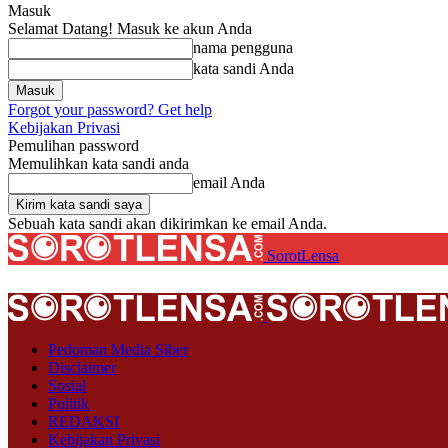
Masuk
Selamat Datang! Masuk ke akun Anda
nama pengguna
kata sandi Anda
Forgot your password? Get help
Kebijakan Privasi
Pemulihan password
Memulihkan kata sandi anda
email Anda
Sebuah kata sandi akan dikirimkan ke email Anda.
SorotLensa
Pedoman Media Siber
Disclaimer
Sosial
Politik
REDAKSI
Kebijakan Privasi