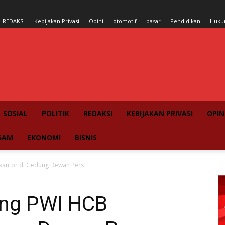
REDAKSI
Kebijakan Privasi
Opini
otomotif
pasar
Pendidikan
Huk
SOSIAL
POLITIK
REDAKSI
KEBIJAKAN PRIVASI
OPIN
GAM
EKONOMI
BISNIS
kantor di Gedung Dewan Pers
ang PWI HCB