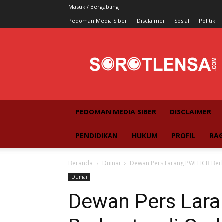
Masuk / Bergabung
Pedoman Media Siber
Disclaimer
Sosial
Politik
SorotLensa
PEDOMAN MEDIA SIBER
DISCLAIMER
PENDIDIKAN
HUKUM
PROFIL
RA
Beranda
Dumai
Dewan Pers Larang PWI HCB Ber
Dumai
Dewan Pers Lar