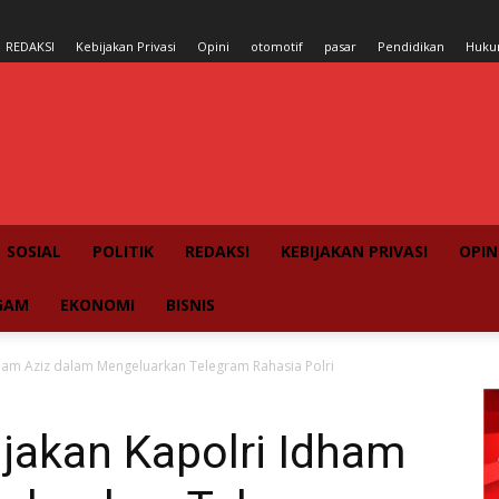
REDAKSI
Kebijakan Privasi
Opini
otomotif
pasar
Pendidikan
Huk
SOSIAL
POLITIK
REDAKSI
KEBIJAKAN PRIVASI
OPIN
GAM
EKONOMI
BISNIS
dham Aziz dalam Mengeluarkan Telegram Rahasia Polri
jakan Kapolri Idham