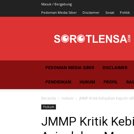
Masuk / Bergabung
Pedoman Media Siber
Disclaimer
Sosial
Politik
SorotLensa
PEDOMAN MEDIA SIBER
DISCLAIMER
PENDIDIKAN
HUKUM
PROFIL
RA
Beranda
Hukum
JMMP Kritik Kebijakan Kapolri I
Hukum
JMMP Kritik Kebi