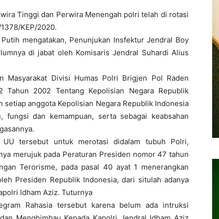
ira Tinggi dan Perwira Menengah polri telah di rotasi
T/1378/KEP/2020.
h Putih mengatakan, Penunjukan Insfektur Jendral Boy
umnya di jabat oleh Komisaris Jendral Suhardi Alius
 Masyarakat Divisi Humas Polri Brigjen Pol Raden
Tahun 2002 Tentang Kepolisian Negara Republik
n setiap anggota Kepolisian Negara Republik Indonesia
n, fungsi dan kemampuan, serta sebagai keabsahan
gasannya.
UU tersebut untuk merotasi didalam tubuh Polri,
ya merujuk pada Peraturan Presiden nomor 47 tahun
ngan Terorisme, pada pasal 40 ayat 1 menerangkan
leh Presiden Republik Indonesia, dari situlah adanya
apolri Idham Aziz. Tuturnya
egram Rahasia tersebut karena belum ada intruksi
dan Menghimbau Kepada Kapolri Jendral Idham Aziz