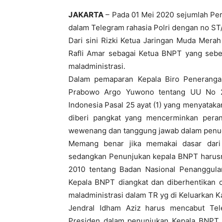
JAKARTA
– Pada 01 Mei 2020 sejumlah Perw
dalam Telegram rahasia Polri dengan no S
Dari sini Rizki Ketua Jaringan Muda Mera
Rafli Amar sebagai Ketua BNPT yang sebel
maladministrasi.
Dalam pemaparan Kepala Biro Penerangan
Prabowo Argo Yuwono tentang UU No 2 
Indonesia Pasal 25 ayat (1) yang menyataka
diberi pangkat yang mencerminkan pera
wewenang dan tanggung jawab dalam penu
Memang benar jika memakai dasar dari 
sedangkan Penunjukan kepala BNPT harusn
2010 tentang Badan Nasional Penanggula
Kepala BNPT diangkat dan diberhentikan o
maladministrasi dalam TR yg di Keluarkan K
Jendral Idham Aziz harus mencabut Tel
Presiden dalam penunjukan Kepala BNPT 