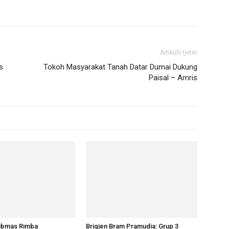
Artikulli tjetër
s
Tokoh Masyarakat Tanah Datar Dumai Dukung
Paisal – Amris
ibmas Rimba
Brigjen Bram Pramudia: Grup 3