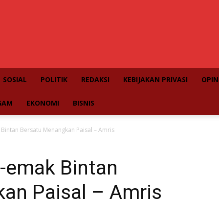
SOSIAL
POLITIK
REDAKSI
KEBIJAKAN PRIVASI
OPIN
GAM
EKONOMI
BISNIS
Bintan Bersatu Menangkan Paisal – Amris
-emak Bintan
an Paisal – Amris