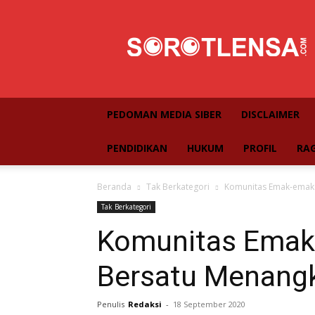
SorotLensa
PEDOMAN MEDIA SIBER
DISCLAIMER
PENDIDIKAN
HUKUM
PROFIL
RA
Beranda
Tak Berkategori
Komunitas Emak-emak 
Tak Berkategori
Komunitas Emak
Bersatu Menangk
Penulis
Redaksi
-
18 September 2020