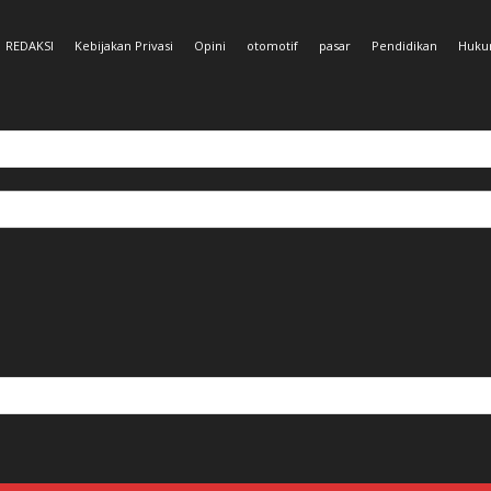
REDAKSI
Kebijakan Privasi
Opini
otomotif
pasar
Pendidikan
Huk