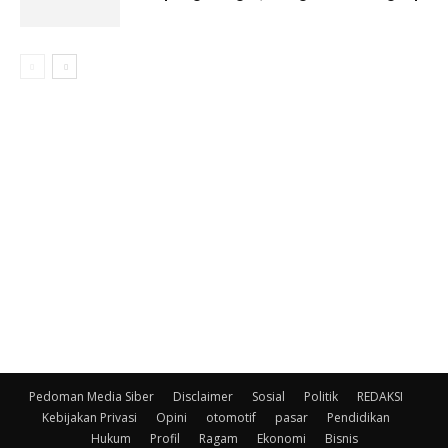
Pedoman Media Siber
Disclaimer
Sosial
Politik
REDAKSI
Kebijakan Privasi
Opini
otomotif
pasar
Pendidikan
Hukum
Profil
Ragam
Ekonomi
Bisnis