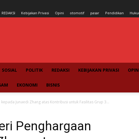
REDAKSI
Kebijakan Privasi
Opini
otomotif
pasar
Pendidikan
Huk
SOSIAL
POLITIK
REDAKSI
KEBIJAKAN PRIVASI
OPIN
GAM
EKONOMI
BISNIS
epada Junaedi Zhang atas Kontribusi untuk Fasilitas Grup 3...
eri Penghargaan