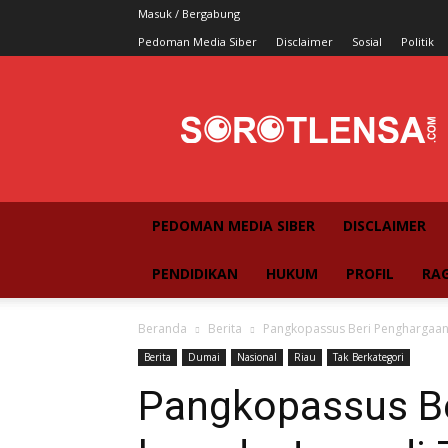
Masuk / Bergabung
Pedoman Media Siber
Disclaimer
Sosial
Politik
SorotLensa
PEDOMAN MEDIA SIBER
DISCLAIMER
PENDIDIKAN
HUKUM
PROFIL
RA
Beranda
Berita
Pangkopassus Beri Penghargaan k
Berita
Dumai
Nasional
Riau
Tak Berkategori
Pangkopassus B