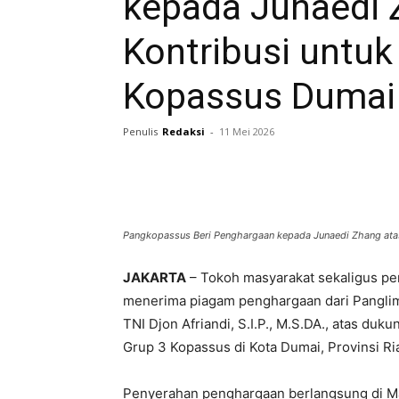
kepada Junaedi 
Kontribusi untuk 
Kopassus Dumai
Penulis
Redaksi
-
11 Mei 2026
Pangkopassus Beri Penghargaan kepada Junaedi Zhang atas
JAKARTA
– Tokoh masyarakat sekaligus pe
menerima piagam penghargaan dari Pangli
TNI Djon Afriandi, S.I.P., M.S.DA., atas duk
Grup 3 Kopassus di Kota Dumai, Provinsi Ri
Penyerahan penghargaan berlangsung di Mar