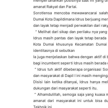
mempertahankan posisinya saat ini yang d
amanat Rakyat dan Partai.
Sorotlensa mencoba mewawancarai salah
Dumai Kota Dapildimana Idrus berjuang me
dan layak tetap menjadi perwakilan dari rak
” Melihat dari sikap dan perilaku nya yan
Idrus masih pantas dan layak tetap berada
Kota Dumai khusunya Kecamatan Dumai K
identitasnya di sebutkan
Ia juga menjelaskan bahwa dengan aktif di
bagi incumbent seperti Idrus masih berada d
” Idrus tuh aktif dibeberapa organisasi So
dan masyarakat di Dapil I ini masih menging
Disisi lain ketika ditanyai, Idrus hanya 
dukungan dari masyarakat seperti itu.
” Alhamdulillah, semoga saja yang kuasa
amanat dari masyarakat ini untuk bisa du
Tekhnik ini