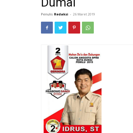
Dumai
Penulis
Redaksi
-
26 Maret 2019