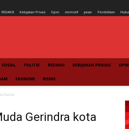
REDAKSI
Kebijakan Privasi
Opini
otomotif
pasar
Pendidikan
Huk
SOSIAL
POLITIK
REDAKSI
KEBIJAKAN PRIVASI
OPIN
GAM
EKONOMI
BISNIS
ota Dumai
Muda Gerindra kota