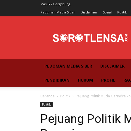
Masuk / Bergabung
Pedoman Media Siber
Disclaimer
Sosial
Politik
SorotLensa
PEDOMAN MEDIA SIBER
DISCLAIMER
PENDIDIKAN
HUKUM
PROFIL
RA
Beranda
Politik
Pejuang Politik Muda Gerindra k
Politik
Pejuang Politik 