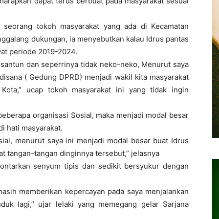
iharapkan dapat terus berbuat pada masyarakat sesuai
 seorang tokoh masyarakat yang ada di Kecamatan
nggalang dukungan, ia menyebutkan kalau Idrus pantas
yat periode 2019-2024.
g santun dan seperrinya tidak neko-neko, Menurut saya
 disana ( Gedung DPRD) menjadi wakil kita masyarakat
ota,” ucap tokoh masyarakat ini yang tidak ingin
 beberapa organisasi Sosial, maka menjadi modal besar
i hati masyarakat.
sial, menurut saya ini menjadi modal besar buat Idrus
at tangan-tangan dinginnya tersebut,” jelasnya
melontarkan senyum tipis dan sedikit bersyukur dengan
 masih memberikan kepercayan pada saya menjalankan
duk lagi,” ujar lelaki yang memegang gelar Sarjana