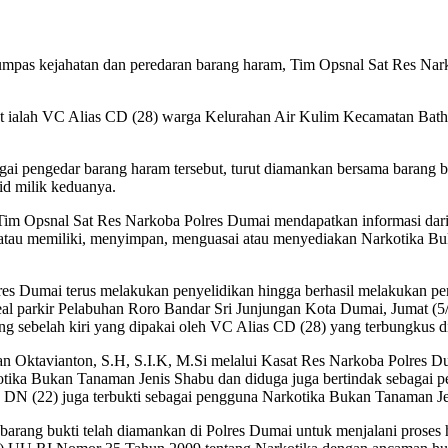
as kejahatan dan peredaran barang haram, Tim Opsnal Sat Res Nark
but ialah VC Alias CD (28) warga Kelurahan Air Kulim Kecamatan Bat
ai pengedar barang haram tersebut, turut diamankan bersama barang b
d milik keduanya.
 Tim Opsnal Sat Res Narkoba Polres Dumai mendapatkan informasi dar
i atau memiliki, menyimpan, menguasai atau menyediakan Narkotika B
lres Dumai terus melakukan penyelidikan hingga berhasil melakukan 
eal parkir Pelabuhan Roro Bandar Sri Junjungan Kota Dumai, Jumat (
kang sebelah kiri yang dipakai oleh VC Alias CD (28) yang terbungkus
n Oktavianton, S.H, S.I.K, M.Si melalui Kasat Res Narkoba Polres
tika Bukan Tanaman Jenis Shabu dan diduga juga bertindak sebagai p
s DN (22) juga terbukti sebagai pengguna Narkotika Bukan Tanaman J
 barang bukti telah diamankan di Polres Dumai untuk menjalani prose