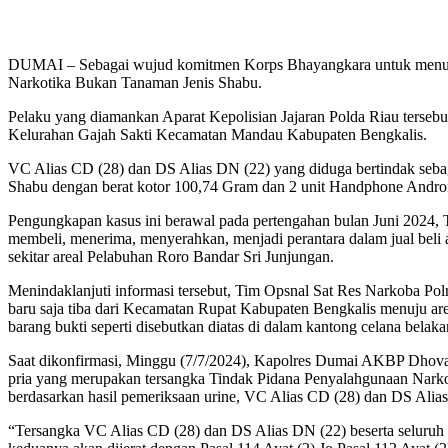
DUMAI – Sebagai wujud komitmen Korps Bhayangkara untuk menump
Narkotika Bukan Tanaman Jenis Shabu.
Pelaku yang diamankan Aparat Kepolisian Jajaran Polda Riau terse
Kelurahan Gajah Sakti Kecamatan Mandau Kabupaten Bengkalis.
VC Alias CD (28) dan DS Alias DN (22) yang diduga bertindak sebag
Shabu dengan berat kotor 100,74 Gram dan 2 unit Handphone Androi
Pengungkapan kasus ini berawal pada pertengahan bulan Juni 2024,
membeli, menerima, menyerahkan, menjadi perantara dalam jual bel
sekitar areal Pelabuhan Roro Bandar Sri Junjungan.
Menindaklanjuti informasi tersebut, Tim Opsnal Sat Res Narkoba Po
baru saja tiba dari Kecamatan Rupat Kabupaten Bengkalis menuju ar
barang bukti seperti disebutkan diatas di dalam kantong celana bela
Saat dikonfirmasi, Minggu (7/7/2024), Kapolres Dumai AKBP Dhova
pria yang merupakan tersangka Tindak Pidana Penyalahgunaan Narko
berdasarkan hasil pemeriksaan urine, VC Alias CD (28) dan DS Alia
“Tersangka VC Alias CD (28) dan DS Alias DN (22) beserta seluruh