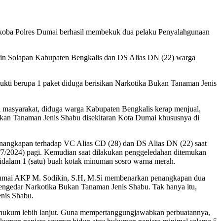
oba Polres Dumai berhasil membekuk dua pelaku Penyalahgunaan
hin Solapan Kabupaten Bengkalis dan DS Alias DN (22) warga
ukti berupa 1 paket diduga berisikan Narkotika Bukan Tanaman Jenis
i masyarakat, diduga warga Kabupaten Bengkalis kerap menjual,
ukan Tanaman Jenis Shabu disekitaran Kota Dumai khususnya di
penangkapan terhadap VC Alias CD (28) dan DS Alias DN (22) saat
5/7/2024) pagi. Kemudian saat dilakukan penggeledahan ditemukan
 didalam 1 (satu) buah kotak minuman sosro warna merah.
 Dumai AKP M. Sodikin, S.H, M.Si membenarkan penangkapan dua
engedar Narkotika Bukan Tanaman Jenis Shabu. Tak hanya itu,
enis Shabu.
s hukum lebih lanjut. Guna mempertanggungjawabkan perbuatannya,