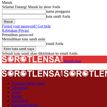
Masuk
Selamat Datang! Masuk ke akun Anda
nama pengguna
kata sandi Anda
Forgot your password? Get help
Kebijakan Privasi
Pemulihan password
Memulihkan kata sandi anda
email Anda
Sebuah kata sandi akan dikirimkan ke email Anda.
SorotLensa
Pedoman Media Siber
Disclaimer
Sosial
Politik
REDAKSI
Kebijakan Privasi