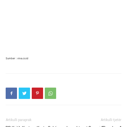
Sumber : viva.co.id
Artikulli paraprak
Artikulli tjetër