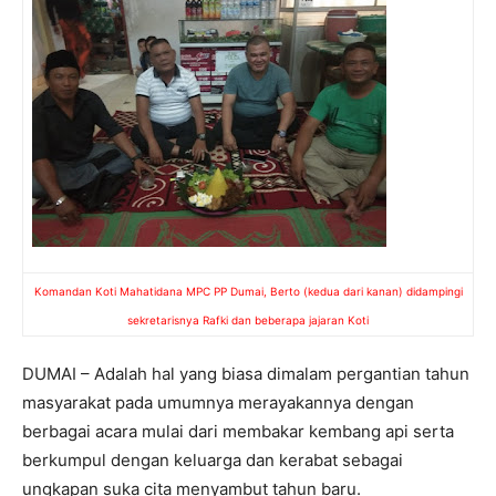
Komandan Koti Mahatidana MPC PP Dumai, Berto (kedua dari kanan) didampingi
sekretarisnya Rafki dan beberapa jajaran Koti
DUMAI – Adalah hal yang biasa dimalam pergantian tahun
masyarakat pada umumnya merayakannya dengan
berbagai acara mulai dari membakar kembang api serta
berkumpul dengan keluarga dan kerabat sebagai
ungkapan suka cita menyambut tahun baru.