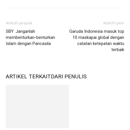
Artikulli paraprak
Artikulli tjetër
SBY: Janganlah
Garuda Indonesia masuk top
membenturkan-benturkan
10 maskapai global dengan
Islam dengan Pancasila
catatan ketepatan waktu
terbaik
ARTIKEL TERKAIT
DARI PENULIS