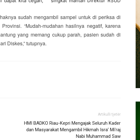
 ini dapat kita cegah,” singkat mantan Direktur RSUD
ihaknya sudah mengambil sampel untuk di periksa di
 Provinsi. “Mudah-mudahan hasilnya negatif, karena
t jantung yang memang cukup parah, pasien sudah di
i Diskes,” tutupnya.
Artikulli tjetër
HMI BADKO Riau-Kepri Mengajak Seluruh Kader
dan Masyarakat Mengambil Hikmah Isra’ Mi’raj
Nabi Muhammad Saw