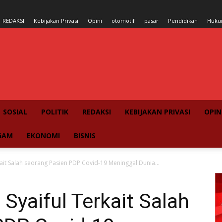
REDAKSI
Kebijakan Privasi
Opini
otomotif
pasar
Pendidikan
Huk
SOSIAL
POLITIK
REDAKSI
KEBIJAKAN PRIVASI
OPIN
GAM
EKONOMI
BISNIS
rkait Salah seorang Pasien PDP Covid-19 Meninggal Dunia...
. Syaiful Terkait Salah