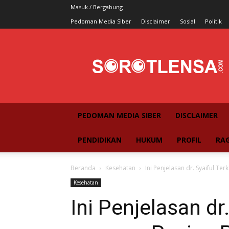
Masuk / Bergabung
Pedoman Media Siber
Disclaimer
Sosial
Politik
SorotLensa
PEDOMAN MEDIA SIBER
DISCLAIMER
PENDIDIKAN
HUKUM
PROFIL
RA
Beranda
Kesehatan
Ini Penjelasan dr. Syaiful Te
Kesehatan
Ini Penjelasan dr