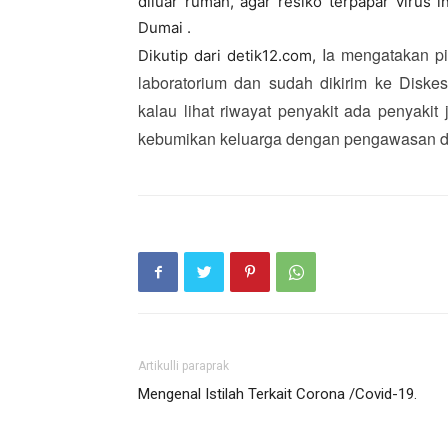
diluar rumah, agar resiko terpapar virus
Dumai .
Ia mengatakan p
Dikutip dari detik12.com,
laboratorium dan sudah dikirim ke Diskes
kalau lihat riwayat penyakit ada penyaki
kebumikan keluarga dengan pengawasan dar
Artikulli paraprak
Mengenal Istilah Terkait Corona /Covid-19.