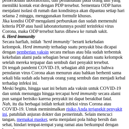
pemeriksaan laboratorium, dan pemantauan pada orang lain yang
memiliki kontak erat dengan PDP tersebut. Sementara ODP harus
menjalani isolasi di rumah dan kondisinya akan dipantau setiap hari
selama 2 minggu, menggunakan formulir khusus.
Jika kondisi ODP mengalami perburukan dan sudah memenuhi
kriteria PDP atau hasil laboratoriumnya positif terinfeksi virus
Corona, maka ODP tersebut harus dibawa ke rumah sakit.
6. Herd immunity
Secara harfiah, istilah
‘herd immunity’
berarti kekebalan
kelompok.
Herd immunity
terhadap suatu penyakit bisa dicapai
dengan
pemberian vaksin
secara meluas atau bila sudah terbentuk
kekebalan alami pada sebagian besar orang dalam suatu kelompok
setelah mereka terpapar dan sembuh dari penyakit tersebut.
Di tengah pandemi COVID-19, sebagian ahli percaya bahwa
penularan virus Corona akan menurun atau bahkan berhenti sama
sekali bila sudah ada banyak orang yang sembuh dan menjadi kebal
terhadap infeksi ini.
Meski begitu, hingga saat ini belum ada vaksin untuk COVID-19
dan untuk menunggu hingga tercapai
herd immunity
secara alami
pun sangat berisiko karena penyakit ini dapat berakibat fatal.
Nah
, itu dia berbagai istilah terkait infeksi virus Corona atau
COVID-19. Untuk meminimalkan
risiko Anda terjangkit penyakit
ini
, patuhilah anjuran dokter dan pemerintah. Selain mencuci
tangan,
memakai masker
, serta menjalani pola hidup bersih dan
sehat, hindari tempat-tempat yang ramai atau berkumpul dengan