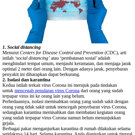
1. Social distancing
Menurut
C
enters for Disease Control and Prevention
(CDC), arti
istilah
‘
social distancing
’
atau ‘pembatasan sosial’ adalah
menghindari tempat umum, menjauhi keramaian, dan menjaga jarak
optimal 2 meter dari orang lain. Dengan adanya jarak, penyebaran
penyakit ini diharapkan dapat berkurang.
2. Isolasi dan
k
arantina
Kedua istilah terkait virus Corona ini merujuk pada tindakan
untuk
mencegah penularan virus Corona
dari orang yang sudah
terpapar virus ini ke orang lain yang belum.
Perbedaannya, isolasi memisahkan orang yang sudah sakit dengan
orang yang tidak sakit untuk mencegah penyebaran virus Corona,
sedangkan karantina memisahkan dan membatasi kegiatan orang
yang sudah terpapar virus Corona namun belum menunjukkan
gejala.
Berbagai pakar menganjurkan karantina di rumah dilakukan selama
setidaknya 14 hari. Selama karantina, Anda dianjurkan untuk tinggal