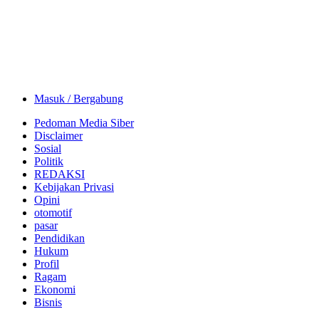
Masuk / Bergabung
Pedoman Media Siber
Disclaimer
Sosial
Politik
REDAKSI
Kebijakan Privasi
Opini
otomotif
pasar
Pendidikan
Hukum
Profil
Ragam
Ekonomi
Bisnis