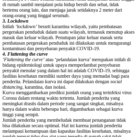
di rumah sambil menjalani pola hidup bersih dan sehat, tidak
bertemu orang lain, dan menjaga jarak setidaknya 2 meter dari
orang-orang yang tinggal serumah.
3. Lockdown
Istilah
‘lockdown’
berarti karantina wilayah, yaitu pembatasan
pergerakan penduduk dalam suatu wilayah, termasuk menutup akses
masuk dan keluar wilayah. Penutupan jalur keluar masuk serta
pembatasan pergerakan penduduk ini dilakukan untuk mengurangi
kontaminasi dan penyebaran penyakit COVID-19.
4. Flattening
t
he
c
urve
‘
Flattening the curve
’
atau ‘pelandaian kurva’ merupakan istilah di
bidang epidemiologi untuk upaya memperlambat penyebaran
penyakit menular yang dalam hal ini adalah COVID-19, sehingga
fasilitas kesehatan memiliki sumber daya yang memadai bagi para
penderita. Pelandaian kurva ini dapat dilakukan dengan
social
distancing
, karantina, dan isolasi.
Kurva menggambarkan prediksi jumlah orang yang terinfeksi virus
Corona dalam rentang waktu tertentu. Jumlah penderita yang
meningkat drastis dalam periode yang sangat singkat, misalnya
hanya dalam waktu beberapa hari, digambarkan sebagai kurva
tinggi yang sempit.
Jumlah penderita yang membeludak membuat penanganan tidak
bisa dilakukan secara optimal. Hal ini karena jumlah penderita
melampaui kemampuan dan kapasitas fasilitas kesehatan, misalnya
jumlah tempat tidur dan alat yang tersedia di rumah sakit tidak