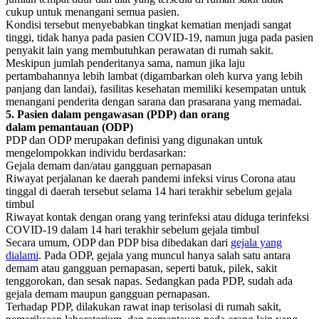
cukup untuk menangani semua pasien.
Kondisi tersebut menyebabkan tingkat kematian menjadi sangat
tinggi, tidak hanya pada pasien COVID-19, namun juga pada pasien
penyakit lain yang membutuhkan perawatan di rumah sakit.
Meskipun jumlah penderitanya sama, namun jika laju
pertambahannya lebih lambat (digambarkan oleh kurva yang lebih
panjang dan landai), fasilitas kesehatan memiliki kesempatan untuk
menangani penderita dengan sarana dan prasarana yang memadai.
5. Pasien dalam
p
engawasan (PDP)
dan o
rang
dalam
p
emantauan (ODP)
PDP dan ODP merupakan definisi yang digunakan untuk
mengelompokkan individu berdasarkan:
Gejala demam dan/atau gangguan pernapasan
Riwayat perjalanan ke daerah pandemi infeksi virus Corona atau
tinggal di daerah tersebut selama 14 hari terakhir sebelum gejala
timbul
Riwayat kontak dengan orang yang terinfeksi atau diduga terinfeksi
COVID-19 dalam 14 hari terakhir sebelum gejala timbul
Secara umum, ODP dan PDP bisa dibedakan dari
gejala yang
dialami
. Pada ODP, gejala yang muncul hanya salah satu antara
demam atau gangguan pernapasan, seperti batuk, pilek, sakit
tenggorokan, dan sesak napas. Sedangkan pada PDP, sudah ada
gejala demam maupun gangguan pernapasan.
Terhadap PDP, dilakukan rawat inap terisolasi di rumah sakit,