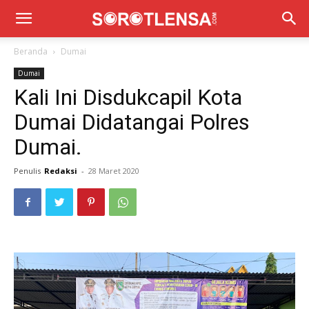
Beranda
Dumai
Dumai
Kali Ini Disdukcapil Kota
Dumai Didatangai Polres
Dumai.
Penulis
Redaksi
-
28 Maret 2020