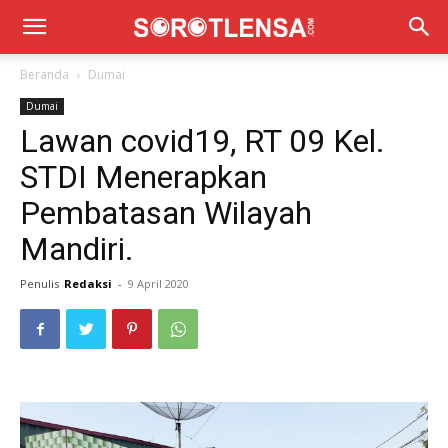
Beranda
Dumai
Dumai
Lawan covid19, RT 09 Kel.
STDI Menerapkan
Pembatasan Wilayah
Mandiri.
Penulis
Redaksi
-
9 April 2020