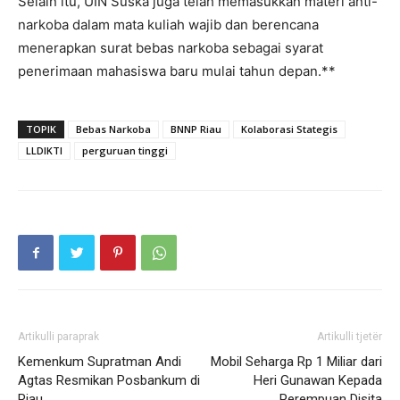
Selain itu, UIN Suska juga telah memasukkan materi anti-
narkoba dalam mata kuliah wajib dan berencana
menerapkan surat bebas narkoba sebagai syarat
penerimaan mahasiswa baru mulai tahun depan.**
TOPIK
Bebas Narkoba
BNNP Riau
Kolaborasi Stategis
LLDIKTI
perguruan tinggi
Artikulli paraprak
Artikulli tjetër
Kemenkum Supratman Andi
Mobil Seharga Rp 1 Miliar dari
Agtas Resmikan Posbankum di
Heri Gunawan Kepada
Riau
Perempuan Disita