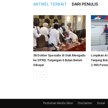
ARTIKEL TERKAIT
DARI PENULIS
38 Dokter Spesialis di Siak Mengadu
Lonjakan Ar
ke DPRD, Tunjangan 6 Bulan Belum
Tanjung But
Dibayar
2.900 Pen
Pedoman Media Siber
Disclaimer
Sosial