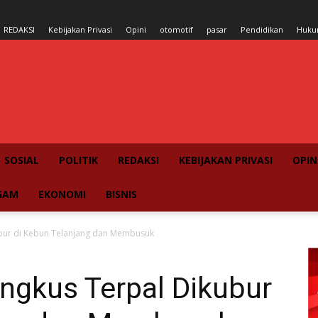
REDAKSI
Kebijakan Privasi
Opini
otomotif
pasar
Pendidikan
Huk
SOSIAL
POLITIK
REDAKSI
KEBIJAKAN PRIVASI
OPIN
GAM
EKONOMI
BISNIS
ubur di Kebun Telanjang dan Membusuk
ngkus Terpal Dikubur