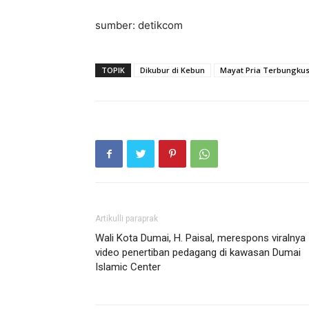
sumber: detikcom
TOPIK
Dikubur di Kebun
Mayat Pria Terbungkus
Artikulli paraprak
Wali Kota Dumai, H. Paisal, merespons viralnya
video penertiban pedagang di kawasan Dumai
Islamic Center