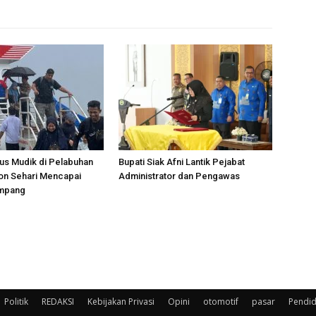
us Mudik di Pelabuhan
Bupati Siak Afni Lantik Pejabat
on Sehari Mencapai
Administrator dan Pengawas
umpang
Politik
REDAKSI
Kebijakan Privasi
Opini
otomotif
pasar
Pendid