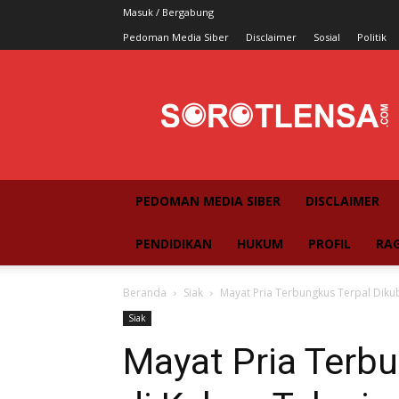
Masuk / Bergabung
Pedoman Media Siber
Disclaimer
Sosial
Politik
SorotLensa
PEDOMAN MEDIA SIBER
DISCLAIMER
PENDIDIKAN
HUKUM
PROFIL
RA
Beranda
Siak
Mayat Pria Terbungkus Terpal Dik
Siak
Mayat Pria Terbu