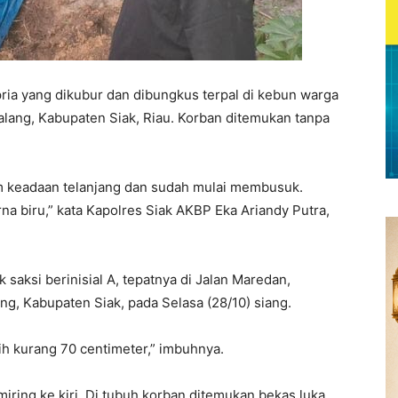
ria yang dikubur dan dibungkus terpal di kebun warga
lang, Kabupaten Siak, Riau. Korban ditemukan tanpa
am keadaan telanjang dan sudah mulai membusuk.
na biru,” kata Kapolres Siak AKBP Eka Ariandy Putra,
 saksi berinisial A, tepatnya di Jalan Maredan,
, Kabupaten Siak, pada Selasa (28/10) siang.
ih kurang 70 centimeter,” imbuhnya.
iring ke kiri. Di tubuh korban ditemukan bekas luka.