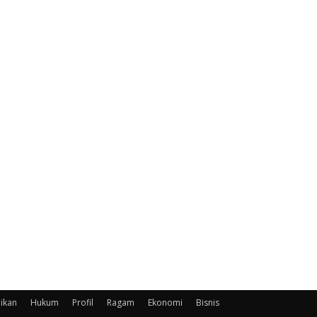
ikan
Hukum
Profil
Ragam
Ekonomi
Bisnis