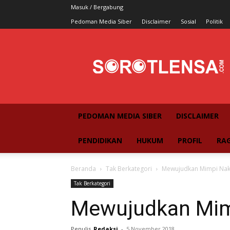
Masuk / Bergabung
Pedoman Media Siber
Disclaimer
Sosial
Politik
SorotLensa
PEDOMAN MEDIA SIBER
DISCLAIMER
PENDIDIKAN
HUKUM
PROFIL
RA
Beranda
Tak Berkategori
Mewujudkan Mimpi Nak
Tak Berkategori
Mewujudkan Mim
Penulis
Redaksi
-
5 November 2018