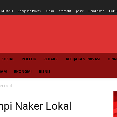
REDAKSI
Kebijakan Privasi
Opini
otomotif
pasar
Pendidikan
Huk
SOSIAL
POLITIK
REDAKSI
KEBIJAKAN PRIVASI
OPIN
GAM
EKONOMI
BISNIS
er Lokal
pi Naker Lokal