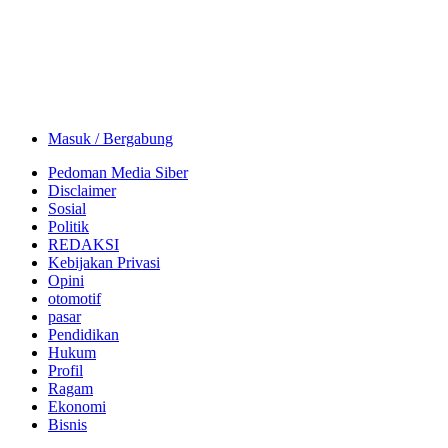
Masuk / Bergabung
Pedoman Media Siber
Disclaimer
Sosial
Politik
REDAKSI
Kebijakan Privasi
Opini
otomotif
pasar
Pendidikan
Hukum
Profil
Ragam
Ekonomi
Bisnis