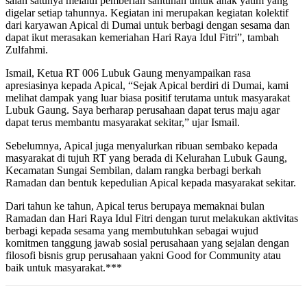
salah satunya melalui pemberian santunan untuk anak yatim yang
digelar setiap tahunnya. Kegiatan ini merupakan kegiatan kolektif
dari karyawan Apical di Dumai untuk berbagi dengan sesama dan
dapat ikut merasakan kemeriahan Hari Raya Idul Fitri”, tambah
Zulfahmi.
Ismail, Ketua RT 006 Lubuk Gaung menyampaikan rasa
apresiasinya kepada Apical, “Sejak Apical berdiri di Dumai, kami
melihat dampak yang luar biasa positif terutama untuk masyarakat
Lubuk Gaung. Saya berharap perusahaan dapat terus maju agar
dapat terus membantu masyarakat sekitar,” ujar Ismail.
Sebelumnya, Apical juga menyalurkan ribuan sembako kepada
masyarakat di tujuh RT yang berada di Kelurahan Lubuk Gaung,
Kecamatan Sungai Sembilan, dalam rangka berbagi berkah
Ramadan dan bentuk kepedulian Apical kepada masyarakat sekitar.
Dari tahun ke tahun, Apical terus berupaya memaknai bulan
Ramadan dan Hari Raya Idul Fitri dengan turut melakukan aktivitas
berbagi kepada sesama yang membutuhkan sebagai wujud
komitmen tanggung jawab sosial perusahaan yang sejalan dengan
filosofi bisnis grup perusahaan yakni Good for Community atau
baik untuk masyarakat.***