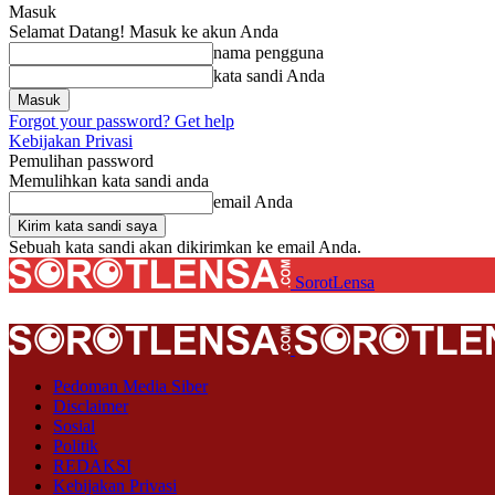
Masuk
Selamat Datang! Masuk ke akun Anda
nama pengguna
kata sandi Anda
Forgot your password? Get help
Kebijakan Privasi
Pemulihan password
Memulihkan kata sandi anda
email Anda
Sebuah kata sandi akan dikirimkan ke email Anda.
SorotLensa
Pedoman Media Siber
Disclaimer
Sosial
Politik
REDAKSI
Kebijakan Privasi