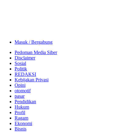
Masuk / Bergabung
Pedoman Media Siber
Disclaimer
Sosial
Politik
REDAKSI
Kebijakan Privasi
Opini
otomotif
pasar
Pendidikan
Hukum
Profil
Ragam
Ekonomi
Bisnis