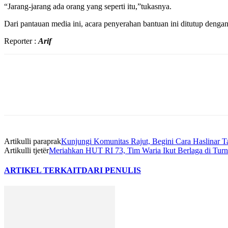
“Jarang-jarang ada orang yang seperti itu,”tukasnya.
Dari pantauan media ini, acara penyerahan bantuan ini ditutup denga
Reporter :
Arif
Artikulli paraprak
Kunjungi Komunitas Rajut, Begini Cara Haslinar T
Artikulli tjetër
Meriahkan HUT RI 73, Tim Waria Ikut Berlaga di Tur
ARTIKEL TERKAIT
DARI PENULIS