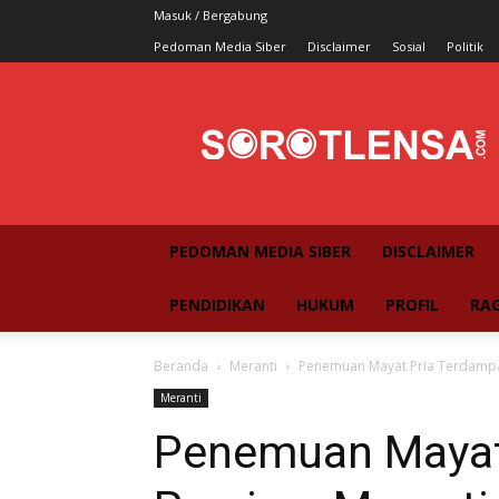
Masuk / Bergabung
Pedoman Media Siber
Disclaimer
Sosial
Politik
SorotLensa
PEDOMAN MEDIA SIBER
DISCLAIMER
PENDIDIKAN
HUKUM
PROFIL
RA
Beranda
Meranti
Penemuan Mayat Pria Terdampar
Meranti
Penemuan Mayat 