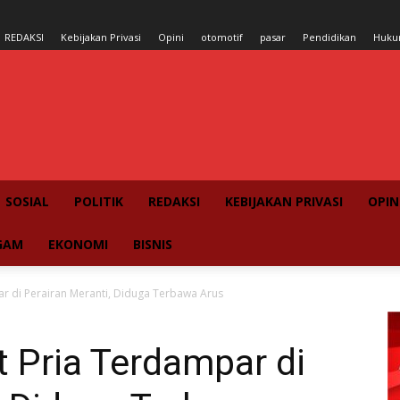
REDAKSI
Kebijakan Privasi
Opini
otomotif
pasar
Pendidikan
Huk
SOSIAL
POLITIK
REDAKSI
KEBIJAKAN PRIVASI
OPIN
GAM
EKONOMI
BISNIS
 di Perairan Meranti, Diduga Terbawa Arus
Pria Terdampar di