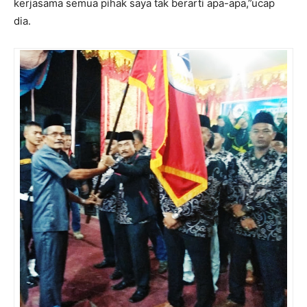
kerjasama semua pihak saya tak berarti apa-apa,”ucap
dia.