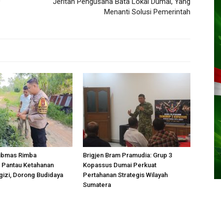
9
Jeritan Pengusaha Bata Lokal Dumai, Yang
Menanti Solusi Pemerintah
ibmas Rimba
Brigjen Bram Pramudia: Grup 3
Pantau Ketahanan
Kopassus Dumai Perkuat
izi, Dorong Budidaya
Pertahanan Strategis Wilayah
Sumatera