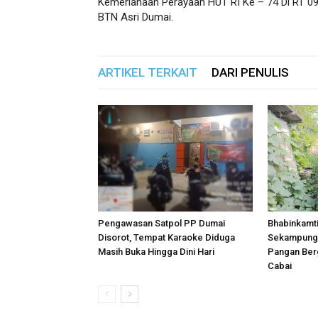
Kemeriahaan Perayaan HUT RI Ke – 74 Di RT 0
BTN Asri Dumai.
ARTIKEL TERKAIT
DARI PENULIS
Pengawasan Satpol PP Dumai
Bhabinkamt
Disorot, Tempat Karaoke Diduga
Sekampung 
Masih Buka Hingga Dini Hari
Pangan Berg
Cabai