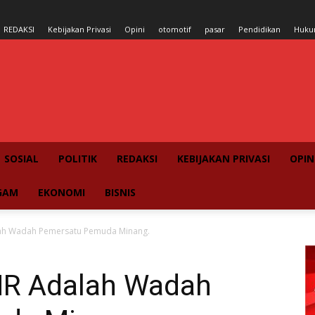
REDAKSI
Kebijakan Privasi
Opini
otomotif
pasar
Pendidikan
Huk
SOSIAL
POLITIK
REDAKSI
KEBIJAKAN PRIVASI
OPIN
GAM
EKONOMI
BISNIS
alah Wadah Pemersatu Pemuda Minang.
PMR Adalah Wadah