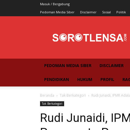
Masuk / Bergabung
Pedoman Media Siber
Disclaimer
Sosial
Politik
SorotLensa
PEDOMAN MEDIA SIBER
DISCLAIMER
PENDIDIKAN
HUKUM
PROFIL
RA
Beranda
Tak Berkategori
Rudi Junaidi, IPMR Ad
Tak Berkategori
Rudi Junaidi, I