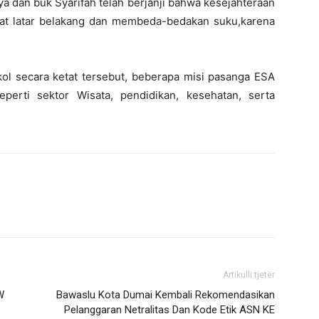
saya dan buk Syarifah telah berjanji bahwa kesejahteraan
at latar belakang dan membeda-bedakan suku,karena
l secara ketat tersebut, beberapa misi pasanga ESA
perti sektor Wisata, pendidikan, kesehatan, serta
Artikulli tjetër
W
Bawaslu Kota Dumai Kembali Rekomendasikan
Pelanggaran Netralitas Dan Kode Etik ASN KE