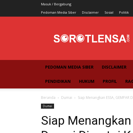
Masuk / Bergabung
Pedoman Media Siber
Disclaimer
Sosial
Politik
SorotLensa
PEDOMAN MEDIA SIBER
DISCLAIMER
PENDIDIKAN
HUKUM
PROFIL
RA
Beranda
Dumai
Siap Menangkan ESSA, GEMPAR D
Dumai
Siap Menangkan