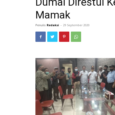
Dumai Direstui 
Mamak
Penulis
Redaksi
-
29 September 2020