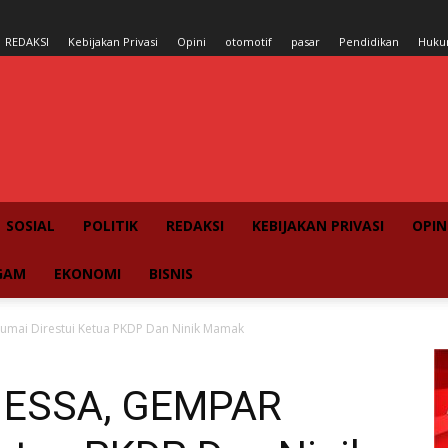
REDAKSI
Kebijakan Privasi
Opini
otomotif
pasar
Pendidikan
Huk
SOSIAL
POLITIK
REDAKSI
KEBIJAKAN PRIVASI
OPIN
GAM
EKONOMI
BISNIS
umai Direstui Ketua PKDP Dan Ninik Mamak
 ESSA, GEMPAR