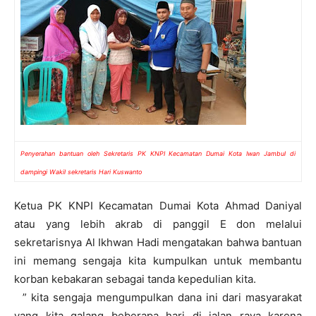
Penyerahan bantuan oleh Sekretaris PK KNPI Kecamatan Dumai Kota Iwan Jambul di
dampingi Wakil sekretaris Hari Kuswanto
Ketua PK KNPI Kecamatan Dumai Kota Ahmad Daniyal
atau yang lebih akrab di panggil E don melalui
sekretarisnya Al Ikhwan Hadi mengatakan bahwa bantuan
ini memang sengaja kita kumpulkan untuk membantu
korban kebakaran sebagai tanda kepedulian kita.
” kita sengaja mengumpulkan dana ini dari masyarakat
yang kita galang beberapa hari di jalan raya karena