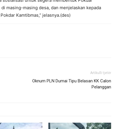
a sosialisasi untuk segera membentuk Pokdar
 di masing-masing desa, dan menjelaskan kepada
 Pokdar Kamtibmas,” jelasnya.(des)
Artikulli tjetër
Oknum PLN Dumai Tipu Belasan KK Calon
Pelanggan