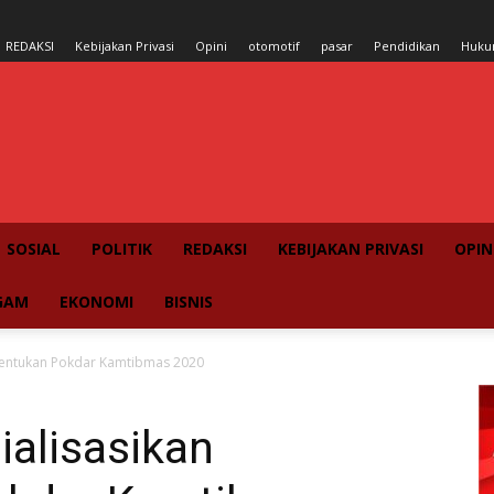
REDAKSI
Kebijakan Privasi
Opini
otomotif
pasar
Pendidikan
Huk
SOSIAL
POLITIK
REDAKSI
KEBIJAKAN PRIVASI
OPIN
GAM
EKONOMI
BISNIS
mbentukan Pokdar Kamtibmas 2020
ialisasikan