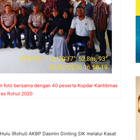
n foto bersama dengan 40 peserta Kopdar Kantibmas
res Rohul 2020
 Hulu (Rohul) AKBP Dasmin Ginting SIK melalui Kasat