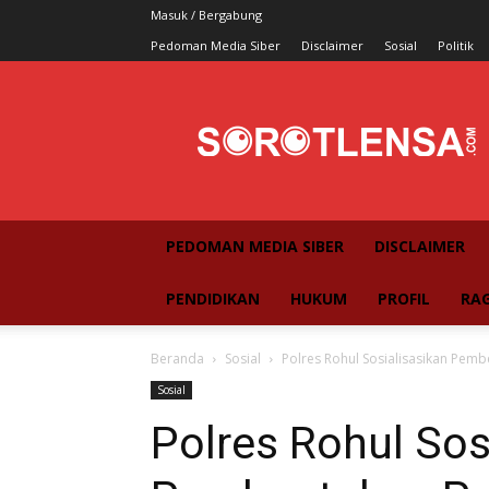
Masuk / Bergabung
Pedoman Media Siber
Disclaimer
Sosial
Politik
SorotLensa
PEDOMAN MEDIA SIBER
DISCLAIMER
PENDIDIKAN
HUKUM
PROFIL
RA
Beranda
Sosial
Polres Rohul Sosialisasikan Pe
Sosial
Polres Rohul Sos