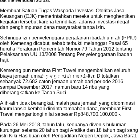
tak menemukan solusi.
Membuat Satuan Tugas Waspada Investasi Otoritas Jasa
Keuangan (OJK) memerintahkan mereka untuk menghentikan
kegiatan tersebut karena terindikasi adanya investasi ilegal
dan penghimpunan dana masyarakat tanpa izin.
Sehingga izin penyelenggara perjalanan ibadah umrah (PPIU)
oleh Kemenag dicabut, sebab terbukti melanggar Pasal 65
huruf a Peraturan Pemerintah Nomor 79 Tahun 2012 tentang
Pelaksanaan UU 13/2008 Tentang Penyelenggaraan Ibadah
haji.
Kemenag pun meminta First Travel mengembalikan seluruh
biaya jemaah umrah yang sudah mendaftar. Ditotalkan
sebanyak 72.682 calon jemaah umrah dari periode 2016
sampai Desember 2017, namun baru 14 ribu yang
diberangkatkan ke Tanah Suci
Alih-alih tidak berangkat, malah para jemaah yang didominasi
kaum lansia kembali diminta tambahan dana, membuat First
Travel mengantongi nilai sebesar Rp848.700.100.000,-.
Pada 26 Mei 2018, tahun lalu, keduanya divonis hukuman
kurungan selama 20 tahun bagi Andika dan 18 tahun bagi sang
istri Kiki Hasibuan oleh Pengadilan Negeri Depok, Jawa Barat.