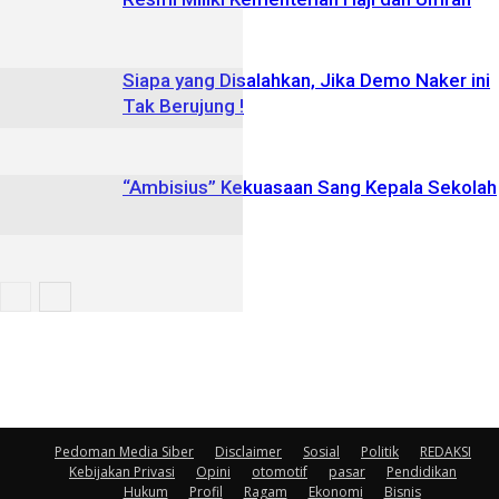
Siapa yang Disalahkan, Jika Demo Naker ini
Tak Berujung !
“Ambisius” Kekuasaan Sang Kepala Sekolah
Pedoman Media Siber
Disclaimer
Sosial
Politik
REDAKSI
Kebijakan Privasi
Opini
otomotif
pasar
Pendidikan
Hukum
Profil
Ragam
Ekonomi
Bisnis