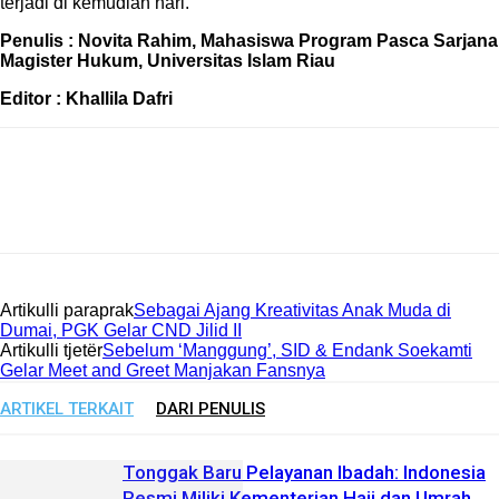
terjadi di kemudian hari.
Penulis : Novita Rahim, Mahasiswa Program Pasca Sarjana
Magister Hukum, Universitas Islam Riau
Editor : Khallila Dafri
Artikulli paraprak
Sebagai Ajang Kreativitas Anak Muda di
Dumai, PGK Gelar CND Jilid II
Artikulli tjetër
Sebelum ‘Manggung’, SID & Endank Soekamti
Gelar Meet and Greet Manjakan Fansnya
ARTIKEL TERKAIT
DARI PENULIS
Tonggak Baru Pelayanan Ibadah: Indonesia
Resmi Miliki Kementerian Haji dan Umrah