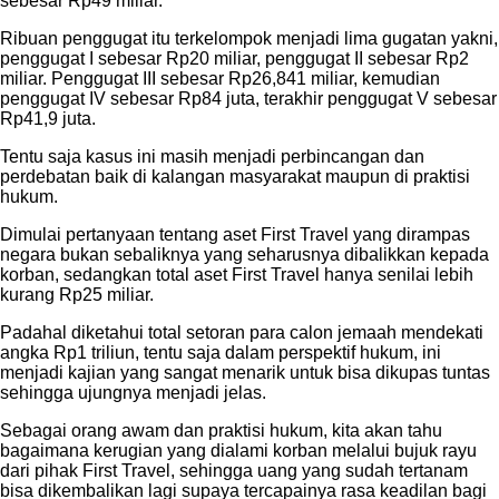
sebesar Rp49 miliar.
Ribuan penggugat itu terkelompok menjadi lima gugatan yakni,
penggugat I sebesar Rp20 miliar, penggugat II sebesar Rp2
miliar. Penggugat III sebesar Rp26,841 miliar, kemudian
penggugat IV sebesar Rp84 juta, terakhir penggugat V sebesar
Rp41,9 juta.
Tentu saja kasus ini masih menjadi perbincangan dan
perdebatan baik di kalangan masyarakat maupun di praktisi
hukum.
Dimulai pertanyaan tentang aset First Travel yang dirampas
negara bukan sebaliknya yang seharusnya dibalikkan kepada
korban, sedangkan total aset First Travel hanya senilai lebih
kurang Rp25 miliar.
Padahal diketahui total setoran para calon jemaah mendekati
angka Rp1 triliun, tentu saja dalam perspektif hukum, ini
menjadi kajian yang sangat menarik untuk bisa dikupas tuntas
sehingga ujungnya menjadi jelas.
Sebagai orang awam dan praktisi hukum, kita akan tahu
bagaimana kerugian yang dialami korban melalui bujuk rayu
dari pihak First Travel, sehingga uang yang sudah tertanam
bisa dikembalikan lagi supaya tercapainya rasa keadilan bagi